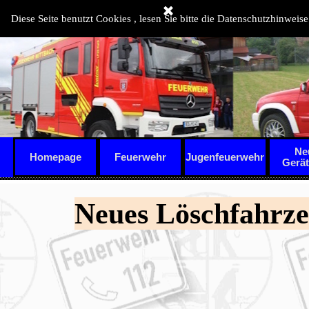
Direkt zum Seiteninhalt
Diese Seite benutzt Cookies , lesen Sie bitte die Datenschutzhinweise
Ne
Homepage
Feuerwehr
Jugenfeuerwehr
▼
Gerä
Neues Löschfahrze