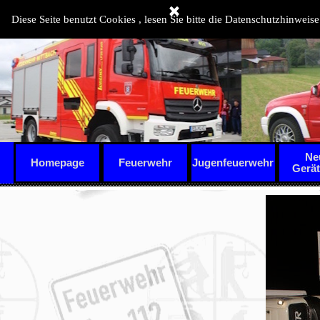
Direkt zum Seiteninhalt
Diese Seite benutzt Cookies , lesen Sie bitte die Datenschutzhinweise
Ne
Homepage
Feuerwehr
Jugenfeuerwehr
▼
Gerä