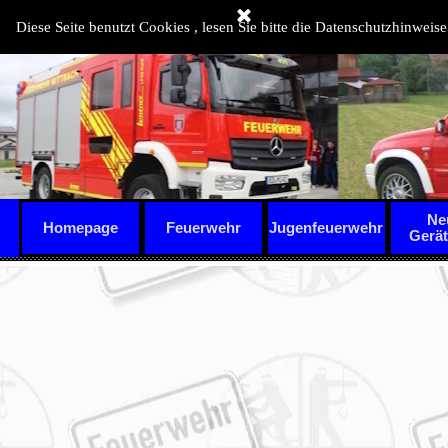
Direkt zum Seiteninhalt
Diese Seite benutzt Cookies , lesen Sie bitte die Datenschutzhinweise
Ne
Homepage
Feuerwehr
Jugenfeuerwehr
▼
Gerä