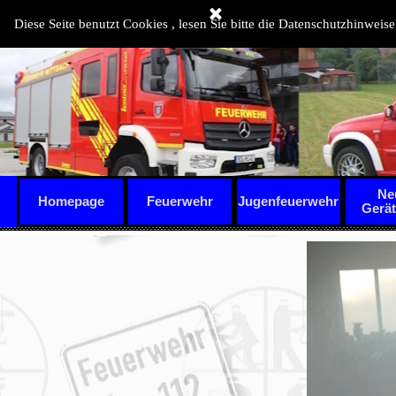
Direkt zum Seiteninhalt
Diese Seite benutzt Cookies , lesen Sie bitte die Datenschutzhinweise
Ne
Homepage
Feuerwehr
Jugenfeuerwehr
▼
Gerä