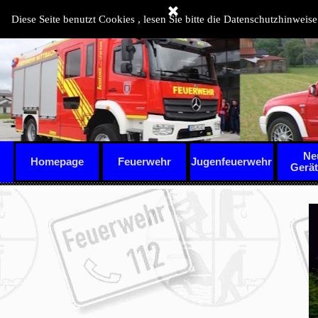
Direkt zum Seiteninhalt
Diese Seite benutzt Cookies , lesen Sie bitte die Datenschutzhinweise
Ne
Homepage
Feuerwehr
Jugenfeuerwehr
▼
Gerä