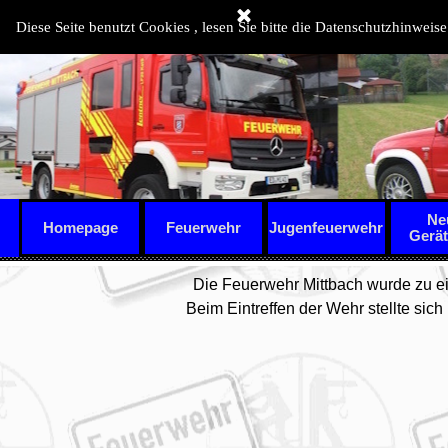
Direkt zum Seiteninhalt
Diese Seite benutzt Cookies , lesen Sie bitte die Datenschutzhinweise
Ne
Homepage
Feuerwehr
Jugenfeuerwehr
▼
Gerä
Die Feuerwehr Mittbach wurde zu e
Beim Eintreffen der Wehr stellte sic